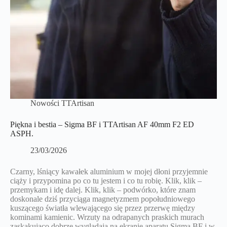
Nowości TTArtisan
Piękna i bestia – Sigma BF i TTArtisan AF 40mm F2 ED
ASPH.
23/03/2026
Czarny, lśniący kawałek aluminium w mojej dłoni przyjemnie
ciąży i przypomina po co tu jestem i co tu robię. Klik, klik –
przemykam i idę dalej. Klik, klik – podwórko, które znam
doskonale dziś przyciąga magnetyzmem popołudniowego
kuszącego światła wlewającego się przez przerwę między
kominami kamienic. Wrzuty na odrapanych praskich murach
zaskakująco dobrze wyglądają na ekranie aparatu Sigma BF i w