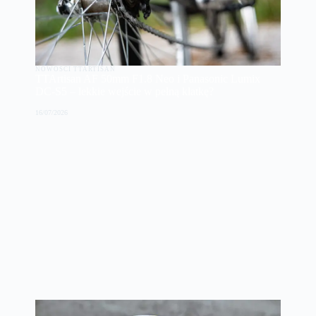
NOWOŚCI TTARTISAN
TTArtisan AF 50mm F1.8 Neo i Panasonic Lumix
DC-S5 – lekkie wejście w pełną klatkę?
16/07/2026