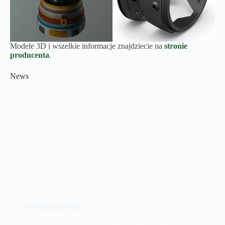
Modele 3D i wszelkie informacje znajdziecie na
stronie
producenta
.
News
NOWOŚCI TTARTISAN
TTArtisan AF 50mm F1.8 Neo Sony E: pierwszy test
na Sony A7R III. Portret i makro z pierścieniami