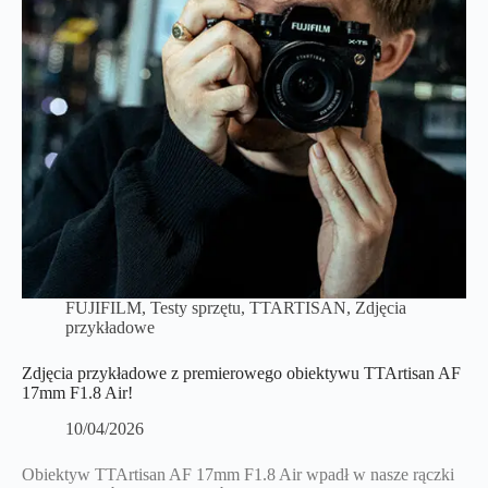
FUJIFILM
,
Testy sprzętu
,
TTARTISAN
,
Zdjęcia
przykładowe
Zdjęcia przykładowe z premierowego obiektywu TTArtisan AF
17mm F1.8 Air!
10/04/2026
Obiektyw TTArtisan AF 17mm F1.8 Air wpadł w nasze rączki