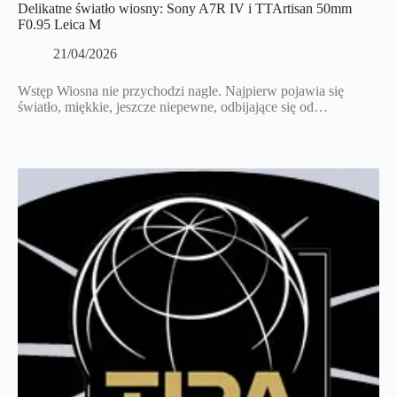
Delikatne światło wiosny: Sony A7R IV i TTArtisan 50mm
F0.95 Leica M
21/04/2026
Wstęp Wiosna nie przychodzi nagle. Najpierw pojawia się
światło, miękkie, jeszcze niepewne, odbijające się od…