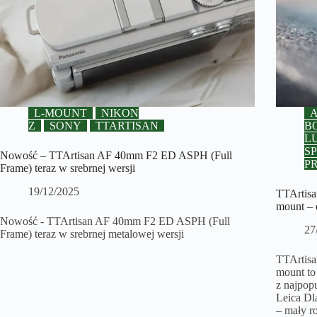
L-MOUNT
NIKON
Z
SONY
TTARTISAN
B
L
S
Nowość – TTArtisan AF 40mm F2 ED ASPH (Full
P
Frame) teraz w srebrnej wersji
19/12/2025
TTArtis
mount – 
Nowość - TTArtisan AF 40mm F2 ED ASPH (Full
27
Frame) teraz w srebrnej metalowej wersji
TTArtis
mount to 
z najpop
Leica Dl
– mały ro