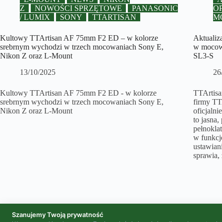
Z
NOWOŚCI SPRZĘTOWE
PANASONIC
O
/ LUMIX
SONY
TTARTISAN
M
Kultowy TTArtisan AF 75mm F2 ED – w kolorze
Aktualiz
srebrnym wychodzi w trzech mocowaniach Sony E,
w mocowa
Nikon Z oraz L-Mount
SL3-S
13/10/2025
26
Kultowy TTArtisan AF 75mm F2 ED - w kolorze
TTArtisa
srebrnym wychodzi w trzech mocowaniach Sony E,
firmy TT
Nikon Z oraz L-Mount
oficjaln
to jasna,
pełnokla
w funkcj
ustawian
sprawia, 
Szanujemy Twoją prywatność