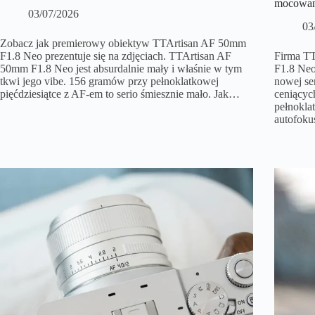
mocowan
03/07/2026
03
Zobacz jak premierowy obiektyw TTArtisan AF 50mm
F1.8 Neo prezentuje się na zdjęciach. TTArtisan AF
Firma TT
50mm F1.8 Neo jest absurdalnie mały i właśnie w tym
F1.8 Neo
tkwi jego vibe. 156 gramów przy pełnoklatkowej
nowej se
pięćdziesiątce z AF-em to serio śmiesznie mało. Jak…
ceniących
pełnokla
autofoku