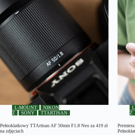
L-MOUNT
NIKON
Z
SONY
TTARTISAN
Z
Pełnoklatkowy TTArtisan AF 50mm F1.8 Neo za 419 zł
Premiera
na zdjęciach
Pełnokla