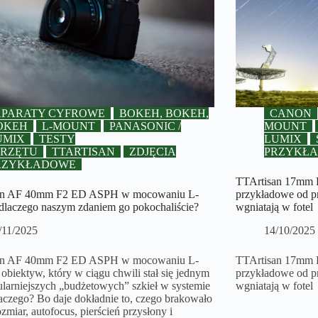
APARATY CYFROWE
BOKEH, BOKEH,
CANON
OKEH
L-MOUNT
PANASONIC /
MOUNT
UMIX
TESTY
LUMIX
PRZĘTU
TTARTISAN
ZDJĘCIA
PRZYKŁ
RZYKŁADOWE
TTArtisan 17mm F
an AF 40mm F2 ED ASPH w mocowaniu L-
przykładowe od p
dlaczego naszym zdaniem go pokochaliście?
wgniatają w fotel
/11/2025
14/10/2025
an AF 40mm F2 ED ASPH w mocowaniu L-
TTArtisan 17mm F4
obiektyw, który w ciągu chwili stał się jednym
przykładowe od p
ularniejszych „budżetowych” szkieł w systemie
wgniatają w fotel
aczego? Bo daje dokładnie to, czego brakowało
zmiar, autofocus, pierścień przysłony i