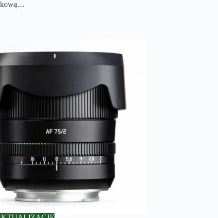
atkową…
AKTUALIZACJE