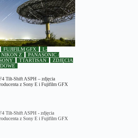
FUJIFILM GFX
L-
NIKON Z
PANASONIC /
SONY
TTARTISAN
ZDJĘCIA
ADOWE
4 Tilt-Shift ASPH – zdjęcia
roducenta z Sony E i Fujifilm GFX
 Tilt-Shift ASPH - zdjęcia
roducenta z Sony E i Fujifilm GFX