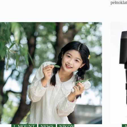
pełnokl
L-MOUNT
NEWS
NIKON