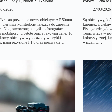
iach: Sony E, Nikon Z, L-Mount
kolorze. Cena bez
/07/2026
27/03/2026
Artisan prezentuje nowy obiektyw AF 50mm
Są obiektywy, któr
, pierwszą konstrukcję należącą do zupełnie
kupujesz z ciekaw
rii Neo, stworzonej z myślą o fotografach
Fisheye zdecydowan
 mobilność, prostotę oraz atrakcyjną cenę. To
Teraz wraca w now
tkowy obiektyw wyposażony w szybki
kolorystycznej, kt
s, jasną przysłonę F1.8 oraz niezwykle…
wizualny.…