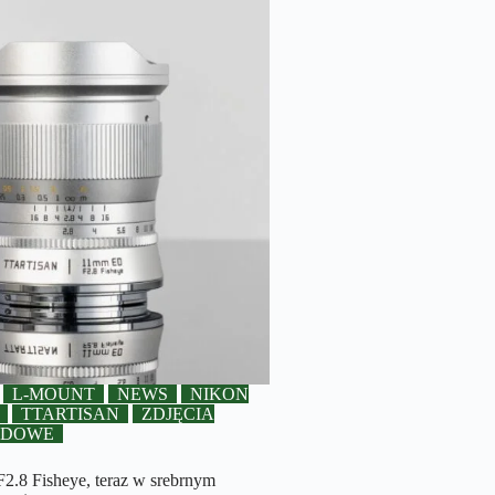
L-MOUNT
NEWS
NIKON
TTARTISAN
ZDJĘCIA
ADOWE
2.8 Fisheye, teraz w srebrnym