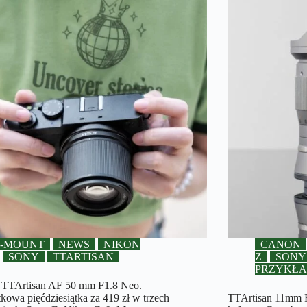
L-MOUNT
NEWS
NIKON
CANON
SONY
TTARTISAN
Z
SONY
PRZYKŁ
 TTArtisan AF 50 mm F1.8 Neo.
tkowa pięćdziesiątka za 419 zł w trzech
TTArtisan 11mm F