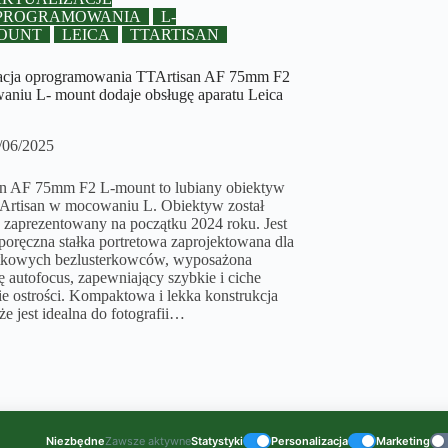
PROGRAMOWANIA
L-
OUNT
LEICA
TTARTISAN
acja oprogramowania TTArtisan AF 75mm F2
niu L- mount dodaje obsługę aparatu Leica
/06/2025
n AF 75mm F2 L-mount to lubiany obiektyw
Artisan w mocowaniu L. Obiektyw został
ie zaprezentowany na początku 2024 roku. Jest
 poręczna stałka portretowa zaprojektowana dla
tkowych bezlusterkowców, wyposażona
ę autofocus, zapewniający szybkie i ciche
ie ostrości. Kompaktowa i lekka konstrukcja
że jest idealna do fotografii…
Niezbędne
Zawsze aktywne
Statystyki
Personalizacja
Marketing