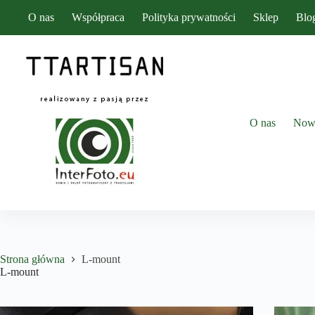
Przejdź
O nas
Współpraca
Polityka prywatności
Sklep
Blo
do
treści
O nas
Now
Strona główna
L-mount
L-mount