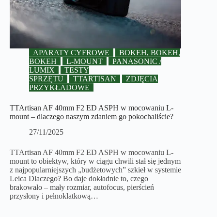
APARATY CYFROWE
BOKEH, BOKEH,
BOKEH
L-MOUNT
PANASONIC /
LUMIX
TESTY
SPRZĘTU
TTARTISAN
ZDJĘCIA
PRZYKŁADOWE
TTArtisan AF 40mm F2 ED ASPH w mocowaniu L-
mount – dlaczego naszym zdaniem go pokochaliście?
27/11/2025
TTArtisan AF 40mm F2 ED ASPH w mocowaniu L-
mount to obiektyw, który w ciągu chwili stał się jednym
z najpopularniejszych „budżetowych” szkieł w systemie
Leica Dlaczego? Bo daje dokładnie to, czego
brakowało – mały rozmiar, autofocus, pierścień
przysłony i pełnoklatkową…