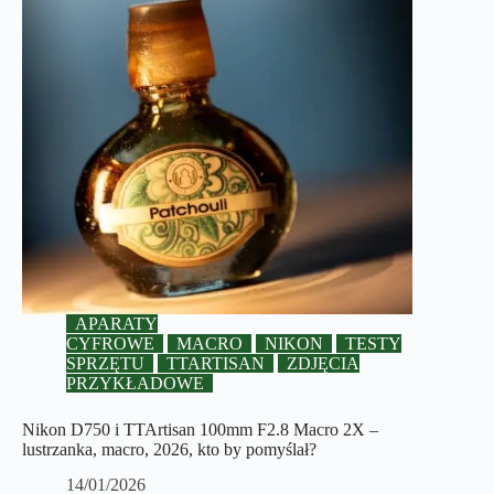
APARATY
CYFROWE
MACRO
NIKON
TESTY
SPRZĘTU
TTARTISAN
ZDJĘCIA
PRZYKŁADOWE
Nikon D750 i TTArtisan 100mm F2.8 Macro 2X –
lustrzanka, macro, 2026, kto by pomyślał?
14/01/2026