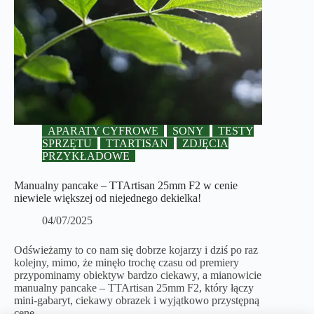
APARATY CYFROWE
SONY
TESTY
SPRZĘTU
TTARTISAN
ZDJĘCIA
PRZYKŁADOWE
Manualny pancake – TTArtisan 25mm F2 w cenie
niewiele większej od niejednego dekielka!
04/07/2025
Odświeżamy to co nam się dobrze kojarzy i dziś po raz
kolejny, mimo, że minęło trochę czasu od premiery
przypominamy obiektyw bardzo ciekawy, a mianowicie
manualny pancake – TTArtisan 25mm F2, który łączy
mini-gabaryt, ciekawy obrazek i wyjątkowo przystępną
cenę.…