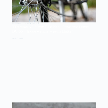
NOWOŚCI TTARTISAN
TTArtisan AF 50mm F1.8 Neo i Panasonic Lumix
DC-S5 – lekkie wejście w pełną klatkę?
16/07/2026