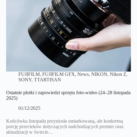
FUJIFILM
,
FUJIFILM GFX
,
News
,
NIKON
,
Nikon Z
,
SONY
,
TTARTISAN
Ostatnie plotki i zapowiedzi sprzętu foto-wideo (24–28 listopada
2025)
01/12/2025
Końcówka listopada przyniosła umiarkowaną, ale konkretną
porcję przecieków dotyczących nadchodzących premier oraz
aktualizacji w świecie…