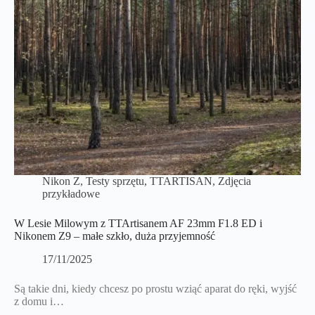
Nikon Z
,
Testy sprzętu
,
TTARTISAN
,
Zdjęcia
przykładowe
W Lesie Milowym z TTArtisanem AF 23mm F1.8 ED i
Nikonem Z9 – małe szkło, duża przyjemność
17/11/2025
Są takie dni, kiedy chcesz po prostu wziąć aparat do ręki, wyjść
z domu i…