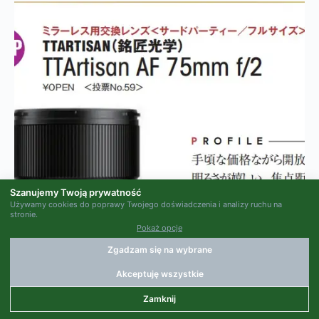
Szanujemy Twoją prywatność
Używamy cookies do poprawy Twojego doświadczenia i analizy ruchu na
stronie.
Pokaż opcje
Zgadzam się na wybrane
Akceptuję wszystkie
Nowości TTArtisan
Zamknij