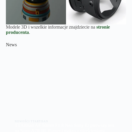
Modele 3D i wszelkie informacje znajdziecie na
stronie
producenta
.
News
NOWOŚCI TTARTISAN
TTArtisan AF 50mm F1.8 Neo Sony E: pierwszy test
na Sony A7R III. Portret i makro z pierścieniami