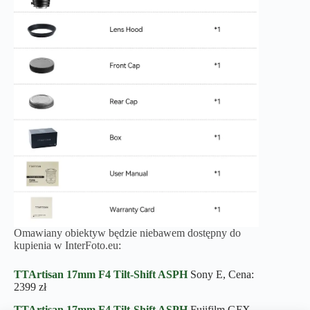
Omawiany obiektyw będzie niebawem dostępny do
kupienia w InterFoto.eu:
TTArtisan 17mm F4 Tilt-Shift
ASPH
Sony E, Cena:
2399 zł
TTArtisan 17mm F4 Tilt-Shift
ASPH
Fujifilm GFX,