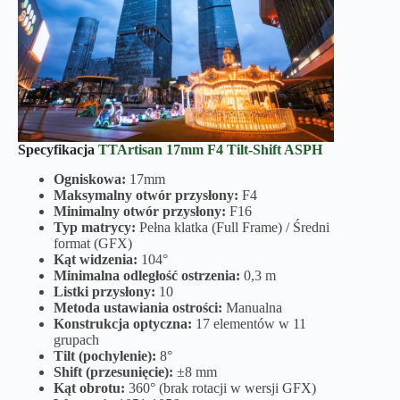
Specyfikacja
TTArtisan 17mm F4 Tilt-Shift
ASPH
Ogniskowa:
17mm
Maksymalny otwór przysłony:
F4
Minimalny otwór przysłony:
F16
Typ matrycy:
Pełna klatka (Full Frame) / Średni
format (GFX)
Kąt widzenia:
104°
Minimalna odległość ostrzenia:
0,3 m
Listki przysłony:
10
Metoda ustawiania ostrości:
Manualna
Konstrukcja optyczna:
17 elementów w 11
grupach
Tilt (pochylenie):
8°
Shift (przesunięcie):
±8 mm
Kąt obrotu:
360° (brak rotacji w wersji GFX)