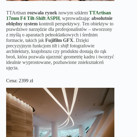
TTArtisan
rozwala rynek
nowym szkłem
TTArtisan
17mm F4 Tilt-Shift
ASPH
, wprowadzając
absolutnie
oblędny system
kontroli perspektywy. Ten obiektyw to
prawdziwe narzędzie dla profesjonalistów – stworzony
z myślą o aparatach pełnoklatkowych i średnim
formacie, takich jak
Fujifilm GFX
. Dzięki
precyzyjnym funkcjom
tilt
i
shift
fotografowie
architektury, krajobrazu czy produktu dostają do rąk
broń, która pozwala ujarzmić geometrię kadru i tworzyć
idealnie wyprostowane, pozbawione zniekształceń
ujęcia.
Cena: 2399 zł