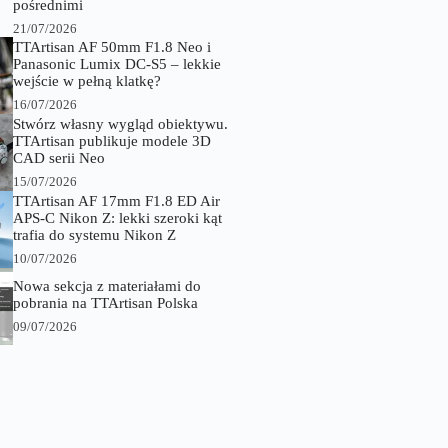
pośrednimi
21/07/2026
TTArtisan AF 50mm F1.8 Neo i
Panasonic Lumix DC-S5 – lekkie
wejście w pełną klatkę?
16/07/2026
Stwórz własny wygląd obiektywu.
TTArtisan publikuje modele 3D
CAD serii Neo
15/07/2026
TTArtisan AF 17mm F1.8 ED Air
APS-C Nikon Z: lekki szeroki kąt
trafia do systemu Nikon Z
10/07/2026
Nowa sekcja z materiałami do
pobrania na TTArtisan Polska
09/07/2026