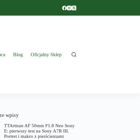
aca
Blog
Oficjalny Sklep
ze wpisy
TTArtisan AF 50mm F1.8 Neo Sony
E: pierwszy test na Sony A7R III.
Portret i makro z pierścieniami