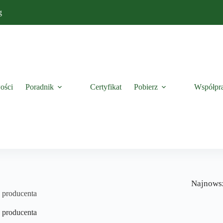
g
ości
Poradnik
Certyfikat
Pobierz
Współpr
Najnows
 producenta
 producenta