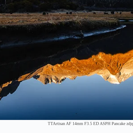
TTArtisan AF 14mm F3.5 ED ASPH Pancake zdjęc