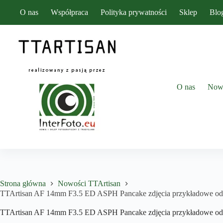
Przejdź
O nas
Współpraca
Polityka prywatności
Sklep
Blo
do
treści
O nas
Now
Strona główna
Nowości TTArtisan
TTArtisan AF 14mm F3.5 ED ASPH Pancake zdjęcia przykładowe od
TTArtisan AF 14mm F3.5 ED ASPH Pancake zdjęcia przykładowe od