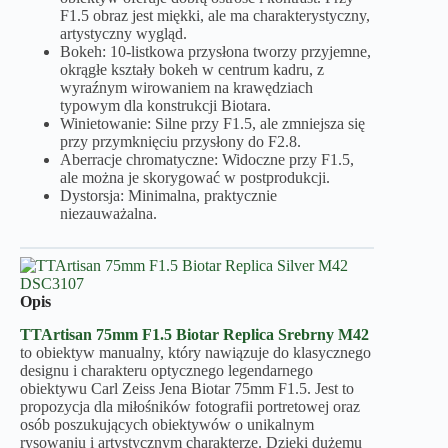
F1.5 obraz jest miękki, ale ma charakterystyczny,
artystyczny wygląd.
Bokeh: 10-listkowa przysłona tworzy przyjemne,
okrągłe kształy bokeh w centrum kadru, z
wyraźnym wirowaniem na krawędziach
typowym dla konstrukcji Biotara.
Winietowanie: Silne przy F1.5, ale zmniejsza się
przy przymknięciu przysłony do F2.8.
Aberracje chromatyczne: Widoczne przy F1.5,
ale można je skorygować w postprodukcji.
Dystorsja: Minimalna, praktycznie
niezauważalna.
Opis
TTArtisan 75mm F1.5 Biotar Replica Srebrny M42
to obiektyw manualny, który nawiązuje do klasycznego
designu i charakteru optycznego legendarnego
obiektywu Carl Zeiss Jena Biotar 75mm F1.5. Jest to
propozycja dla miłośników fotografii portretowej oraz
osób poszukujących obiektywów o unikalnym
rysowaniu i artystycznym charakterze. Dzięki dużemu