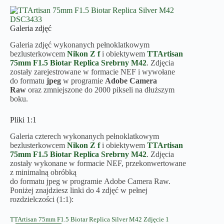
Galeria zdjęć
Galeria zdjęć wykonanych pełnoklatkowym
bezlusterkowcem
Nikon Z f
i obiektywem
TTArtisan
75mm F1.5 Biotar Replica Srebrny M42
. Zdjęcia
zostały zarejestrowane w formacie NEF i wywołane
do formatu
jpeg
w programie
Adobe Camera
Raw
oraz zmniejszone do 2000 pikseli na dłuższym
boku.
Pliki 1:1
Galeria czterech wykonanych pełnoklatkowym
bezlusterkowcem
Nikon Z f
i obiektywem
TTArtisan
75mm F1.5 Biotar Replica Srebrny M42
. Zdjęcia
zostały wykonane w formacie NEF, przekonwertowane
z minimalną obróbką
do formatu jpeg w programie Adobe Camera Raw.
Poniżej znajdziesz linki do 4 zdjęć w pełnej
rozdzielczości (1:1):
TTArtisan 75mm F1.5 Biotar Replica Silver M42 Zdjęcie 1