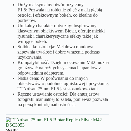
Duży maksymalny otwór przysłony
F1.5: Pozwala na robienie zdjęć z małą głębią
ostrości i efektownym bokeh, co idealne do
portretów.
Unikalny charakter optyczny: Inspirowany
klasycznym obiektywem Biotar, oferuje miękki
rysunek i charakterystyczne efekty takie jak
wurijące bokeh.
Solidna konstrukcja: Metalowa obudowa
zapewnia trwałość i dobre wrażenia podczas
użytkowania.
Kompatybilność: Dzięki mocowaniu M42 można
go używać na różnych systemach aparatów z
odpowiednim adapterem.
Niska cena: W porównaniu do innych
obiektywów o podobnej ogniskowej i przysłonie,
TTArtisan 75mm F1.5 jest stosunkowo tani.
Ręczne ustawianie ostrości: Dla entuzjastów
fotografii manualnej to zaleta, ponieważ pozwala
na pełną kontrolę nad ostrością.
Wady