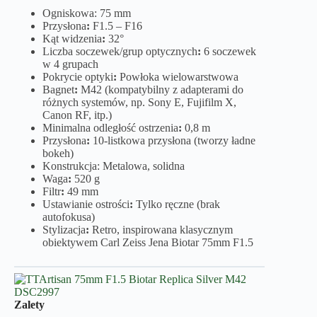
Ogniskowa: 75 mm
Przysłona
:
F1.5 – F16
Kąt widzenia
:
32°
Liczba soczewek/grup optycznych
:
6 soczewek
w 4 grupach
Pokrycie optyki
:
Powłoka wielowarstwowa
Bagnet
:
M42 (kompatybilny z adapterami do
różnych systemów, np. Sony E, Fujifilm X,
Canon RF, itp.)
Minimalna odległość ostrzenia
:
0,8 m
Przysłona
:
10-listkowa przysłona (tworzy ładne
bokeh)
Konstrukcja: Metalowa, solidna
Waga
:
520 g
Filtr
:
49 mm
Ustawianie ostrości
:
Tylko ręczne (brak
autofokusa)
Stylizacja
:
Retro, inspirowana klasycznym
obiektywem Carl Zeiss Jena Biotar 75mm F1.5
Zalety