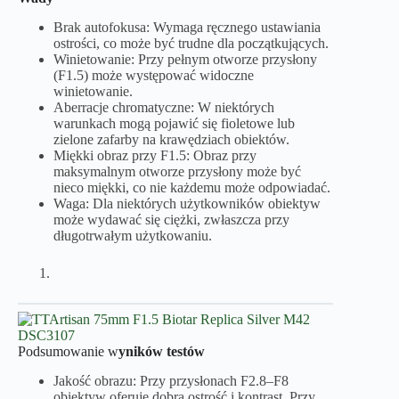
Brak autofokusa: Wymaga ręcznego ustawiania
ostrości, co może być trudne dla początkujących.
Winietowanie: Przy pełnym otworze przysłony
(F1.5) może występować widoczne
winietowanie.
Aberracje chromatyczne: W niektórych
warunkach mogą pojawić się fioletowe lub
zielone zafarby na krawędziach obiektów.
Miękki obraz przy F1.5: Obraz przy
maksymalnym otworze przysłony może być
nieco miękki, co nie każdemu może odpowiadać.
Waga: Dla niektórych użytkowników obiektyw
może wydawać się ciężki, zwłaszcza przy
długotrwałym użytkowaniu.
Podsumowanie w
yników testów
Jakość obrazu: Przy przysłonach F2.8–F8
obiektyw oferuje dobrą ostrość i kontrast. Przy