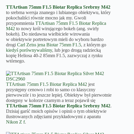
TTArtisan 75mm F1.5 Biotar Replica Srebrny M42
to srebrna wersja znanego i lubianego obiektywu, który
pokochaliści równie mocno jak my. Gwoli
przypomnienia
TTArtisan 75mm F1.5 Biotar Replica
M42
to nowy król wirującego bokeh (ang. swirly
bokeh). Do niedawna wielbiciele wirowania
w obiektywie portretowym mieli do wyboru bardzo
drogi
Carl Zeiss jena Biotar 75mm F1.5
, z którym go
kiedyś porównywaliśmy
, lub jego drogą radziecką
kopię Heliosa 40-2 85mm F1.5, zazwyczaj z rynku
wtórnego.
TTArtisan 75mm F1.5 Biotar Replica M42
jest
przystępny cenowo i robi to samo co klasyczny
pierwowzór i to jeszcze lepiej. Obiektyw był pierwotnie
dostępny w kolorze czarnym a teraz pojawił się
TTArtisan 75mm F1.5 Biotar Replica Srebrny M42
.
Dzisiaj garść moich opisów i opinii o tym obiektywie
ilustrowanych zdjęciami przykładowymi z aparatu
Nikon Z f
.