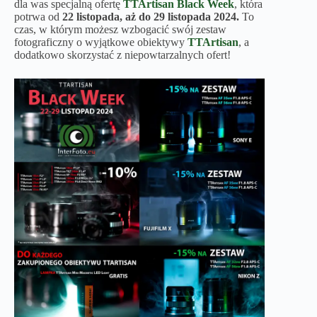
dla was specjalną ofertę
TTArtisan
Black Week
, która
potrwa od
22 listopada, aż do 29 listopada 2024.
To
czas, w którym możesz wzbogacić swój zestaw
fotograficzny o wyjątkowe obiektywy
TTArtisan
, a
dodatkowo skorzystać z niepowtarzalnych ofert!