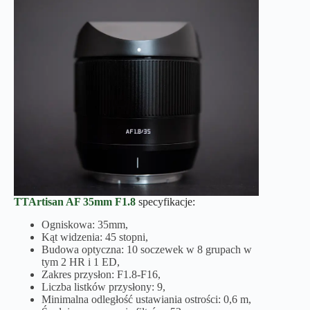
TTArtisan AF 35mm F1.8
specyfikacje:
Ogniskowa: 35mm,
Kąt widzenia: 45 stopni,
Budowa optyczna: 10 soczewek w 8 grupach w
tym 2 HR i 1 ED,
Zakres przysłon: F1.8-F16,
Liczba listków przysłony: 9,
Minimalna odległość ustawiania ostrości: 0,6 m,