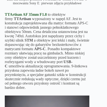
mocowaniu Sony E: pierwsze zdjęcia przykładowe
TTArtisan AF 35mm F1.8
to obiektyw
firmy
TTArtisan
wyposażony w napęd AF. Jest to
konstrukcja zaprojektowana dla matryc formatu APS-C
i stanowi odpowiednik jasnego pełnoklatkowego
obiektywu 50mm. Cena detaliczna ustanowiona jest na
kwotę 749zł. Autofokus jest napędzany przez cichy i
szybki silnik
STM
a obiektyw jest lekki i mały, świetnie
dopasowując się do gabarytów bezlusterkowców z
matrycami formatu
APS-C
. Ponadto kompaktowe
rozmiary ułatwiają pracę na gimbalach. Mimo niskiej
ceny obiektyw został uszczelniony przed kurzem i
rozbryzgami wody a wbudowany port
USB-
C
umożliwia aktualizację oprogramowania. 9-listkowa
przysłona zapewnia ładne bokeh nawet po
przymknięciu, a specjalne gatunki szkła w konstrukcji
skutecznie redukują wady optyczne, dzięki czemu już
od pełnego otworu przysłony ostrość i kontrast są
bardzo dobre.