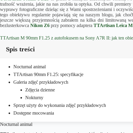
trafność wrażenia, jakie na nas zrobiła ta optyka. Od chwili premiery
wyprawy fotograficzne dzieląc się z Wami spostrzeżeniami i oczywiści
tego obiektywu regularnie pojawiają się na naszym blogu, jak ch
jeszcze większą przyjemnością zabrałem na kilka dni limitowaną w
bezlusterkowca
Nikon Z6
przy pomocy adaptera
TTArtisan Leica M
TTArtisan M 90mm F1.25 z autofokusem na Sony A7R II: jak ten obiek
Spis treści
Nocturnal animal
TTArtisan 90mm F1.25: specyfikacje
Galeria zdjęć przykładowych
Zdjęcia dzienne
Nokturny
Sprzęt użyty do wykonania zdjęć przykładowych
Dostępne mocowania
Nocturnal animal