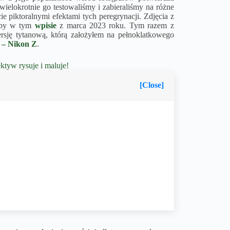
 wielokrotnie go testowaliśmy i zabieraliśmy na różne
e piktoralnymi efektami tych peregrynacji. Zdjęcia z
oćby w tym
wpisie
z marca 2023 roku. Tym razem z
ersję tytanową, którą założyłem na pełnoklatkowego
 – Nikon Z
.
tyw rysuje i maluje!
[Close]