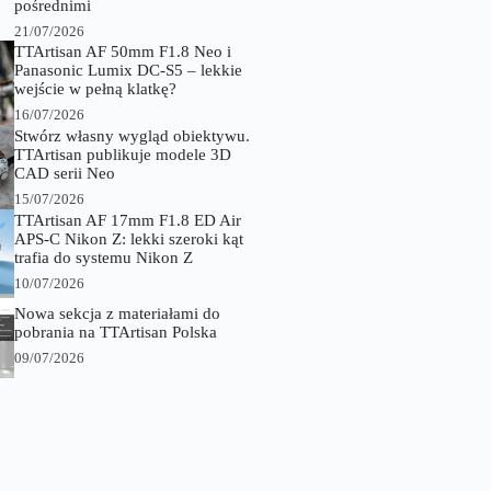
pośrednimi
21/07/2026
TTArtisan AF 50mm F1.8 Neo i
Panasonic Lumix DC-S5 – lekkie
wejście w pełną klatkę?
16/07/2026
Stwórz własny wygląd obiektywu.
TTArtisan publikuje modele 3D
CAD serii Neo
15/07/2026
TTArtisan AF 17mm F1.8 ED Air
APS-C Nikon Z: lekki szeroki kąt
trafia do systemu Nikon Z
10/07/2026
Nowa sekcja z materiałami do
pobrania na TTArtisan Polska
09/07/2026