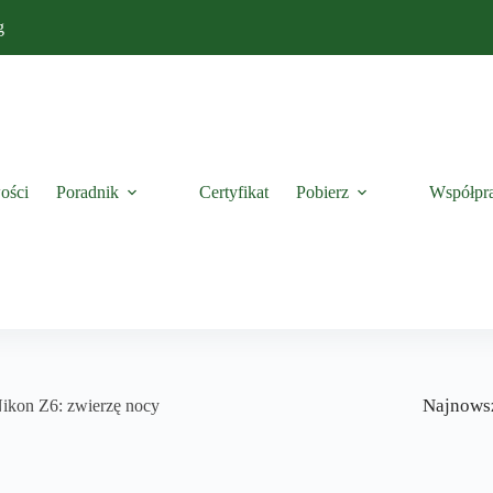
g
ości
Poradnik
Certyfikat
Pobierz
Współpr
Najnows
ikon Z6: zwierzę nocy