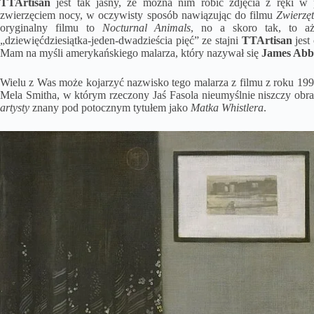
TTArtisan
jest tak jasny, że można nim robić zdjęcia z ręki w 
zwierzęciem nocy, w oczywisty sposób nawiązując do filmu
Zwierzę
oryginalny filmu to
Nocturnal Animals
, no a skoro tak, to a
„dziewięćdziesiątka-jeden-dwadzieścia pięć” ze stajni
TTArtisan
jest
Mam na myśli amerykańskiego malarza, który nazywał się
James Abbo
Wielu z Was może kojarzyć nazwisko tego malarza z filmu z roku 19
Mela Smitha, w którym rzeczony Jaś Fasola nieumyślnie niszczy obr
artysty
znany pod potocznym tytułem jako
Matka Whistlera
.