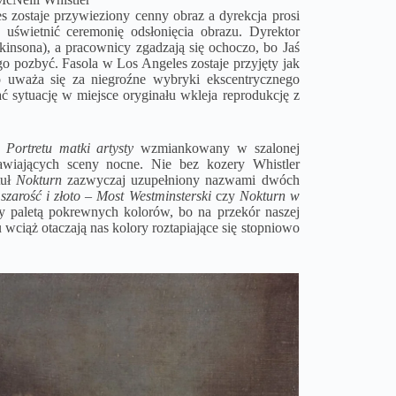
zostaje przywieziony cenny obraz a dyrekcja prosi
a uświetnić ceremonię odsłonięcia obrazu. Dyrektor
kinsona), a pracownicy zgadzają się ochoczo, bo Jaś
 go pozbyć. Fasola w Los Angeles zostaje przyjęty jak
 uważa się za niegroźne wybryki ekscentrycznego
ć sytuację w miejsce oryginału wkleja reprodukcję z
r
Portretu matki artysty
wzmiankowany w szalonej
awiających sceny nocne. Nie bez kozery Whistler
tuł
Nokturn
zazwyczaj uzupełniony nazwami dwóch
szarość i złoto – Most Westminsterski
czy
Nokturn w
ny paletą pokrewnych kolorów, bo na przekór naszej
wciąż otaczają nas kolory roztapiające się stopniowo