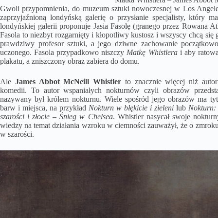
Gwoli przypomnienia, do muzeum sztuki nowoczesnej w Los Angeles 
zaprzyjaźnioną londyńską galerię o przysłanie specjalisty, który m
londyńskiej galerii proponuje Jasia Fasolę (granego przez Rowana At
Fasola to niezbyt rozgarnięty i kłopotliwy kustosz i wszyscy chcą się
prawdziwy profesor sztuki, a jego dziwne zachowanie początkowo
uczonego. Fasola przypadkowo niszczy
Matkę Whistlera
i aby ratowa
plakatu, a zniszczony obraz zabiera do domu.
Ale
James Abbot McNeill Whistler
to znacznie więcej niż auto
komedii. To autor wspaniałych nokturnów czyli obrazów przedst
nazywany był królem nokturnu. Wiele spośród jego obrazów ma ty
barw i miejsca, na przykład
Nokturn w błękicie i zieleni
lub
Nokturn: 
szarości i złocie – Śnieg w Chelsea
. Whistler nasycał swoje noktur
wiedzy na temat działania wzroku w ciemności zauważył, że o zmroku 
w szarości.