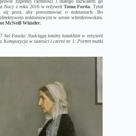
prawie zupełnej ciemności i dlatego nazwałem go
ta Nocy
z roku 2016 w reżyserii
Toma Forda
. Tytuł
ż się prosi, aby porozmawiać o nokturnach. Bo
 obiektywem nokturnowym w sensie whistlerowskim.
t McNeill Whistler
.
97
Jaś Fasola: Nadciąga totalny kataklizm
w reżyserii
az
Kompozycja w szarości i czerni nr 1: Portret matki