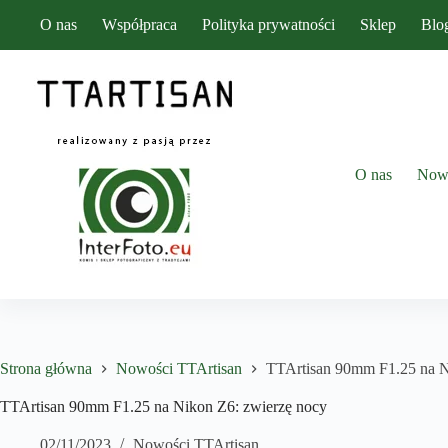
Przejdź
O nas
Współpraca
Polityka prywatności
Sklep
Blo
do
treści
O nas
Now
Strona główna
Nowości TTArtisan
TTArtisan 90mm F1.25 na N
TTArtisan 90mm F1.25 na Nikon Z6: zwierzę nocy
02/11/2023
Nowości TTArtisan