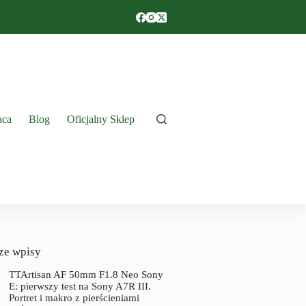
aca
Blog
Oficjalny Sklep
ze wpisy
TTArtisan AF 50mm F1.8 Neo Sony
E: pierwszy test na Sony A7R III.
Portret i makro z pierścieniami