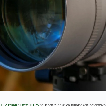
TTArtisan 90mm F1.25
to jeden z naszych ulubionych obiektywó