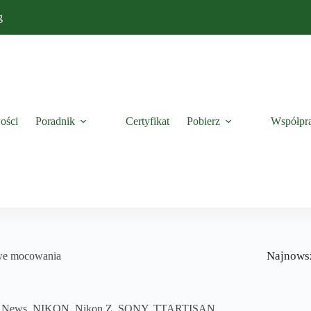
g
ości
Poradnik
Certyfikat
Pobierz
Współpr
Najnows
we mocowania
,
News
,
NIKON
,
Nikon Z
,
SONY
,
TTARTISAN