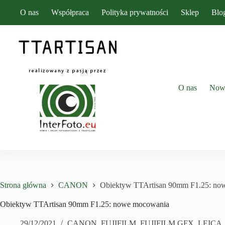
Przejdź
O nas
Współpraca
Polityka prywatności
Sklep
Blo
do
treści
O nas
Now
Strona główna
CANON
Obiektyw TTArtisan 90mm F1.25: no
Obiektyw TTArtisan 90mm F1.25: nowe mocowania
29/12/2021
CANON
,
FUJIFILM
,
FUJIFILM GFX
,
LEICA