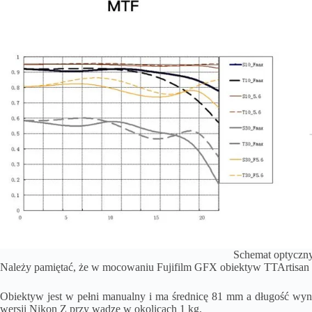
Schemat optyczn
Należy pamiętać, że w mocowaniu Fujifilm GFX obiektyw TTArtisan 
Obiektyw jest w pełni manualny i ma średnicę 81 mm a długość w
wersji Nikon Z przy wadze w okolicach 1 kg.