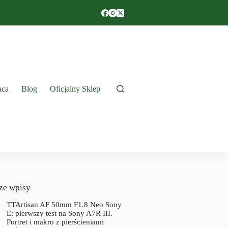
aca
Blog
Oficjalny Sklep
ze wpisy
TTArtisan AF 50mm F1.8 Neo Sony
E: pierwszy test na Sony A7R III.
Portret i makro z pierścieniami