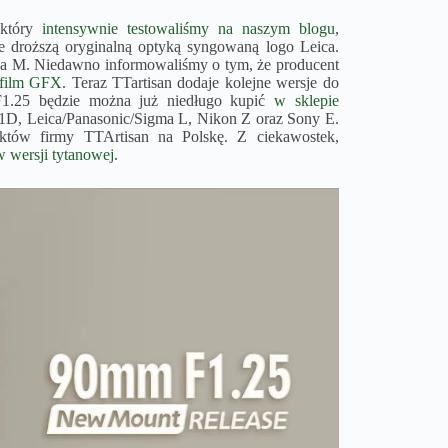
 który
intensywnie testowaliśmy na naszym blogu
,
e droższą oryginalną optyką syngowaną logo Leica.
ica M. Niedawno informowaliśmy o tym, że producent
ifilm GFX
. Teraz TTartisan dodaje kolejne wersje do
1.25 będzie można już niedługo kupić
w sklepie
D, Leica/Panasonic/Sigma L, Nikon Z oraz Sony E.
uktów firmy TTArtisan na Polskę. Z ciekawostek,
 wersji tytanowej
.