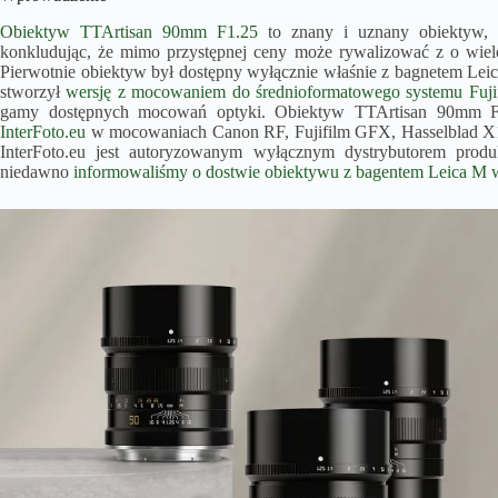
Obiektyw TTArtisan 90mm F1.25
to znany i uznany obiektyw,
konkludując, że mimo przystępnej ceny może rywalizować z o wiel
Pierwotnie obiektyw był dostępny wyłącznie właśnie z bagnetem Le
stworzył
wersję z mocowaniem do średnioformatowego systemu Fuj
gamy dostępnych mocowań optyki. Obiektyw TTArtisan 90mm F
InterFoto.eu
w mocowaniach Canon RF, Fujifilm GFX, Hasselblad X1
InterFoto.eu jest autoryzowanym wyłącznym dystrybutorem prod
niedawno
informowaliśmy o dostwie obiektywu z bagentem Leica M w