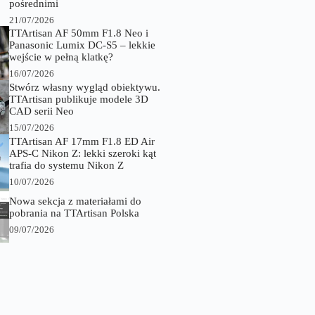
pośrednimi
21/07/2026
TTArtisan AF 50mm F1.8 Neo i
Panasonic Lumix DC-S5 – lekkie
wejście w pełną klatkę?
16/07/2026
Stwórz własny wygląd obiektywu.
TTArtisan publikuje modele 3D
CAD serii Neo
15/07/2026
TTArtisan AF 17mm F1.8 ED Air
APS-C Nikon Z: lekki szeroki kąt
trafia do systemu Nikon Z
10/07/2026
Nowa sekcja z materiałami do
pobrania na TTArtisan Polska
09/07/2026