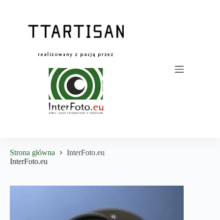
Przejdź
do
treści
Strona główna
InterFoto.eu
InterFoto.eu