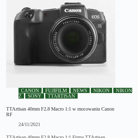
CANON
FUJIFILM
NEWS
NIKON
NIKON
Z
SONY
TTARTISAN
TTArtisan 40mm F2.8 Macro 1:1 w mocowaniu Canon
RF
24/11/2021
TTArtisan 40mm F2.8 Macro 1:1 Firma TTArtisan