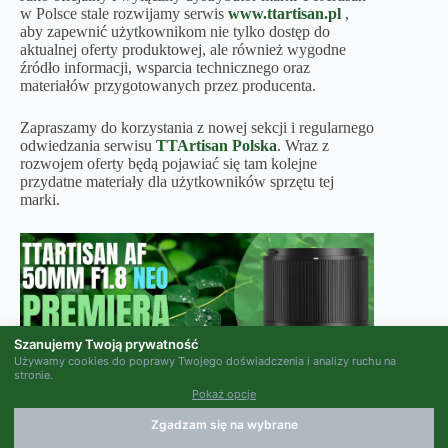
w Polsce stale rozwijamy serwis
www.ttartisan.pl
,
aby zapewnić użytkownikom nie tylko dostęp do
aktualnej oferty produktowej, ale również wygodne
źródło informacji, wsparcia technicznego oraz
materiałów przygotowanych przez producenta.
Zapraszamy do korzystania z nowej sekcji i regularnego
odwiedzania serwisu
TTArtisan Polska
. Wraz z
rozwojem oferty będą pojawiać się tam kolejne
przydatne materiały dla użytkowników sprzętu tej
marki.
Szanujemy Twoją prywatność
Używamy cookies do poprawy Twojego doświadczenia i analizy ruchu na
stronie.
Pokaż opcje
Zgadzam się na wybrane