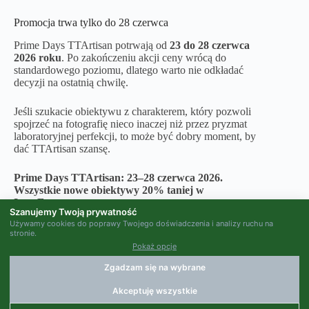
Promocja trwa tylko do 28 czerwca
Prime Days TTArtisan potrwają od
23 do 28 czerwca
2026 roku
. Po zakończeniu akcji ceny wrócą do
standardowego poziomu, dlatego warto nie odkładać
decyzji na ostatnią chwilę.
Jeśli szukacie obiektywu z charakterem, który pozwoli
spojrzeć na fotografię nieco inaczej niż przez pryzmat
laboratoryjnej perfekcji, to może być dobry moment, by
dać TTArtisan szansę.
Prime Days TTArtisan: 23–28 czerwca 2026.
Wszystkie nowe obiektywy 20% taniej w
InterFoto.eu.
Szanujemy Twoją prywatność
Używamy cookies do poprawy Twojego doświadczenia i analizy ruchu na
stronie.
Pokaż opcje
Zgadzam się na wybrane
Akceptuję wszystkie