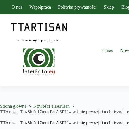
Przejdź
O nas
Współpraca
Polityka prywatności
Sklep
Blo
do
treści
O nas
Now
Strona główna
Nowości TTArtisan
TTArtisan Tilt-Shift 17mm F4 ASPH – w imię precyzji i technicznej 
TTArtisan Tilt-Shift 17mm F4 ASPH – w imię precyzji i technicznej 