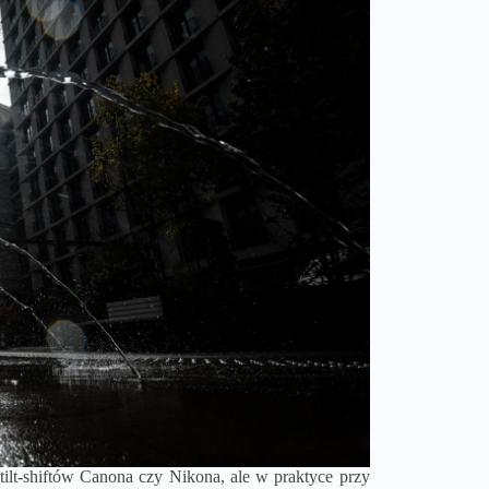
tilt-shiftów Canona czy Nikona, ale w praktyce przy