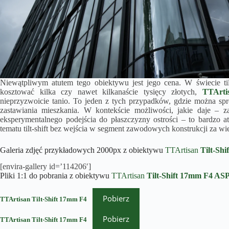
Niewątpliwym atutem tego obiektywu jest jego cena. W świecie tilt
kosztować kilka czy nawet kilkanaście tysięcy złotych,
TTArt
nieprzyzwoicie tanio. To jeden z tych przypadków, gdzie można sp
zastawiania mieszkania. W kontekście możliwości, jakie daje – 
eksperymentalnego podejścia do płaszczyzny ostrości – to bardzo a
tematu tilt-shift bez wejścia w segment zawodowych konstrukcji za wie
Galeria zdjęć przykładowych 2000px z obiektywu
TTArtisan
Tilt-Shif
[envira-gallery id=’114206′]
Pliki 1:1 do pobrania z obiektywu
TTArtisan
Tilt-Shift
17mm F4
AS
Pobierz
TTArtisan Tilt-Shift 17mm F4
Pobierz
TTArtisan Tilt-Shift 17mm F4