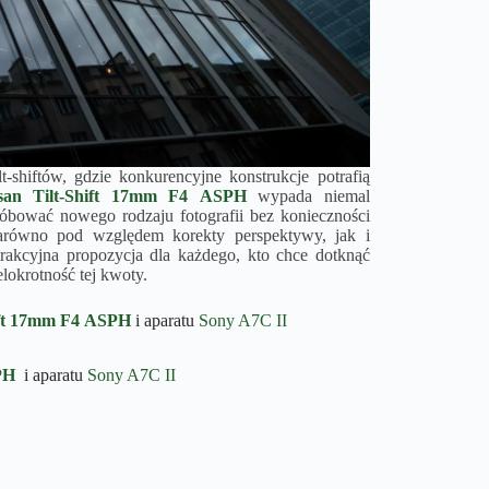
-shiftów, gdzie konkurencyjne konstrukcje potrafią
isan
Tilt-Shift
17mm F4
ASPH
wypada niemal
róbować nowego rodzaju fotografii bez konieczności
zarówno pod względem korekty perspektywy, jak i
trakcyjna propozycja dla każdego, kto chce dotknąć
lokrotność tej kwoty.
t
17mm F4
ASPH
i aparatu
Sony A7C II
PH
i aparatu
Sony A7C II