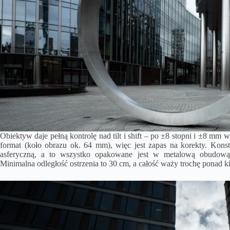
Obiektyw daje pełną kontrolę nad tilt i shift – po ±8 stopni i ±8 mm
format (koło obrazu ok. 64 mm), więc jest zapas na korekty. Kon
asferyczną, a to wszystko opakowane jest w metalową obudową,
Minimalna odległość ostrzenia to 30 cm, a całość waży trochę ponad k