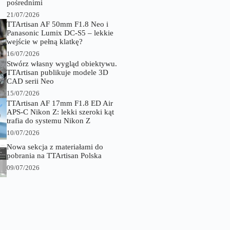
pośrednimi
21/07/2026
TTArtisan AF 50mm F1.8 Neo i
Panasonic Lumix DC-S5 – lekkie
wejście w pełną klatkę?
16/07/2026
Stwórz własny wygląd obiektywu.
TTArtisan publikuje modele 3D
CAD serii Neo
15/07/2026
TTArtisan AF 17mm F1.8 ED Air
APS-C Nikon Z: lekki szeroki kąt
trafia do systemu Nikon Z
10/07/2026
Nowa sekcja z materiałami do
pobrania na TTArtisan Polska
09/07/2026