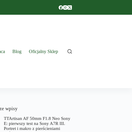
aca
Blog
Oficjalny Sklep
ze wpisy
TTArtisan AF 50mm F1.8 Neo Sony
E: pierwszy test na Sony A7R III.
Portret i makro z pierścieniami