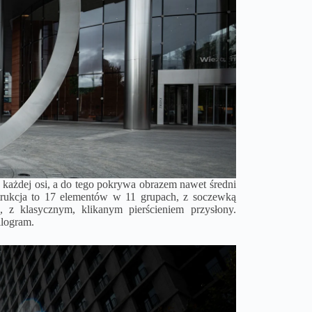
 w każdej osi, a do tego pokrywa obrazem nawet średni
strukcja to 17 elementów w 11 grupach, z soczewką
 z klasycznym, klikanym pierścieniem przysłony.
ilogram.