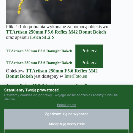
Pliki 1:1 do pobrania wykonane za pomocą obiektywu
TTArtisan 250mm F5.6 Reflex M42 Donut Bokeh
oraz aparatu
Leica SL2-S
Pobierz
TTArtisan 250mm F5.6 Donught Bokeh
Pobierz
TTArtisan 250mm F5.6 Donught Bokeh
Obiektyw
TTArtisan 250mm F5.6 Reflex M42
Donut Bokeh
jest dostępny w
InterFoto.eu
Aparat
Leica SL2-S
jest dostępny w
InterFoto.eu
Szanujemy Twoją prywatność
Używamy cookies do poprawy Twojego doświadczenia i analizy ruchu na
stronie.
Pokaż opcje
Zgadzam się na wybrane
Akceptuję wszystkie