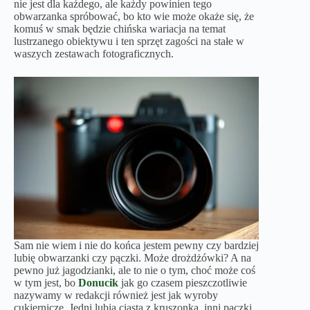
nie jest dla każdego, ale każdy powinien tego
obwarzanka spróbować, bo kto wie może okaże się, że
komuś w smak będzie chińska wariacja na temat
lustrzanego obiektywu i ten sprzęt zagości na stałe w
waszych zestawach fotograficznych.
Sam nie wiem i nie do końca jestem pewny czy bardziej
lubię obwarzanki czy pączki. Może drożdżówki? A na
pewno już jagodzianki, ale to nie o tym, choć może coś
w tym jest, bo
Donucik
jak go czasem pieszczotliwie
nazywamy w redakcji również jest jak wyroby
cukiernicze. Jedni lubią ciasta z kruszonką, inni pączki