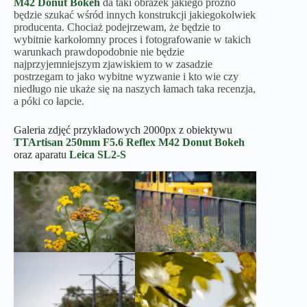
M42 Donut Bokeh
da taki obrazek jakiego próżno
będzie szukać wśród innych konstrukcji jakiegokolwiek
producenta. Chociaż podejrzewam, że będzie to
wybitnie karkołomny proces i fotografowanie w takich
warunkach prawdopodobnie nie będzie
najprzyjemniejszym zjawiskiem to w zasadzie
postrzegam to jako wybitne wyzwanie i kto wie czy
niedługo nie ukaże się na naszych łamach taka recenzja,
a póki co łapcie.
Galeria zdjęć przykładowych 2000px z obiektywu
TTArtisan 250mm F5.6 Reflex M42 Donut Bokeh
oraz aparatu
Leica SL2-S