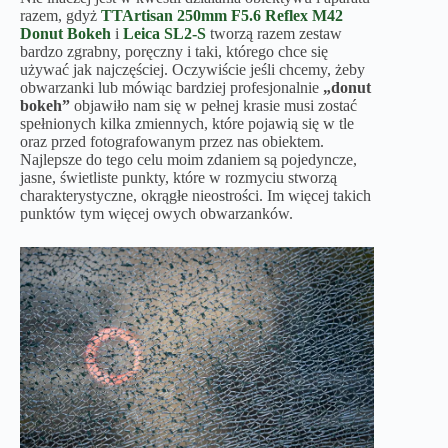
razem, gdyż
TTArtisan 250mm F5.6 Reflex M42
Donut Bokeh
i
Leica SL2-S
tworzą razem zestaw
bardzo zgrabny, poręczny i taki, którego chce się
używać jak najczęściej. Oczywiście jeśli chcemy, żeby
obwarzanki lub mówiąc bardziej profesjonalnie
„donut
bokeh”
objawiło nam się w pełnej krasie musi zostać
spełnionych kilka zmiennych, które pojawią się w tle
oraz przed fotografowanym przez nas obiektem.
Najlepsze do tego celu moim zdaniem są pojedyncze,
jasne, świetliste punkty, które w rozmyciu stworzą
charakterystyczne, okrągłe nieostrości. Im więcej takich
punktów tym więcej owych obwarzanków.