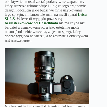
obiektyw ten musiał zostać podany wraz z aparatem,
który szczerze rekomenduję i lubię za jego ergonomię,
design i odczucia jakie budzi we mnie użytkowanie
tego sprzętu, a mianowicie mam na myśli aparat
Leica
SL2-S
. W kwestii wyglądu poza serią
bezlusterkowców od Hasselblada
nie ma chyba nic
bardziej wysmakowanego, a jako esteta nie mogę
odsunąć od siebie wrażenia, że jest to sprzęt, który
dobrze wygląda na talerzu, a w zestawie z obiektywem
jest jeszcze lepiej.
Nie inaczej jest w kwestii działania obiektywu i aparatu