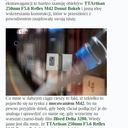
ekstrawagancji to bardzo szanuję obiektyw
TTArtisan
250mm F5.6 Reflex M42 Donut Bokeh
i jasną ideę
wskrzeszania konstrukcji, które w przeszłości z
powodzeniem znajdowały swoją niszę.
Co mnie w dalszym ciągu cieszy to fakt, iż szkiełko to
pojawiło się na rynku z
mocowaniem M42
, bo na
pewno przyjdzie dzień, gdy będę chciał podłączyć je do
analoga i sprawdzić co stanie się, gdy wrzucimy na
warsztat czarno-biały film
Ilford Delta 3200.
Wtedy
jasne jest dla mnie, że
TTArtisan 250mm F5.6 Reflex