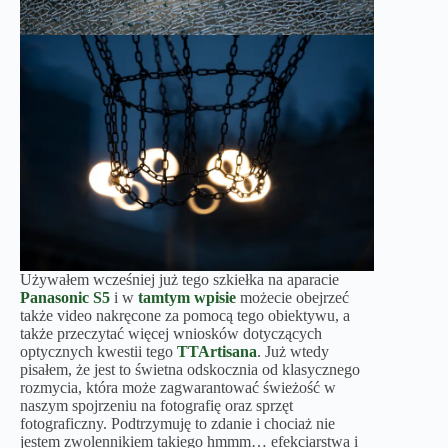
Używałem wcześniej już tego szkiełka na aparacie
Panasonic S5
i w
tamtym wpisie
możecie obejrzeć
także video nakręcone za pomocą tego obiektywu, a
także przeczytać więcej wniosków dotyczących
optycznych kwestii tego
TTArtisana
. Już wtedy
pisałem, że jest to świetna odskocznia od klasycznego
rozmycia, która może zagwarantować świeżość w
naszym spojrzeniu na fotografię oraz sprzęt
fotograficzny. Podtrzymuję to zdanie i chociaż nie
jestem zwolennikiem takiego hmmm… efekciarstwa i