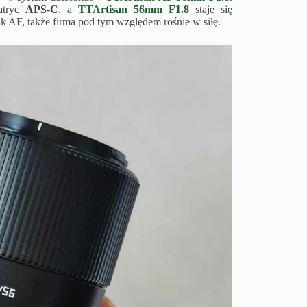
atryc
APS-C
, a
TTArtisan 56mm F1.8
staje się
 AF, także firma pod tym względem rośnie w siłę.