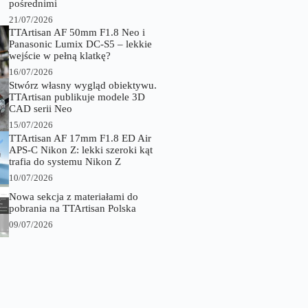
pośrednimi
21/07/2026
TTArtisan AF 50mm F1.8 Neo i
Panasonic Lumix DC-S5 – lekkie
wejście w pełną klatkę?
16/07/2026
Stwórz własny wygląd obiektywu.
TTArtisan publikuje modele 3D
CAD serii Neo
15/07/2026
TTArtisan AF 17mm F1.8 ED Air
APS-C Nikon Z: lekki szeroki kąt
trafia do systemu Nikon Z
10/07/2026
Nowa sekcja z materiałami do
pobrania na TTArtisan Polska
09/07/2026