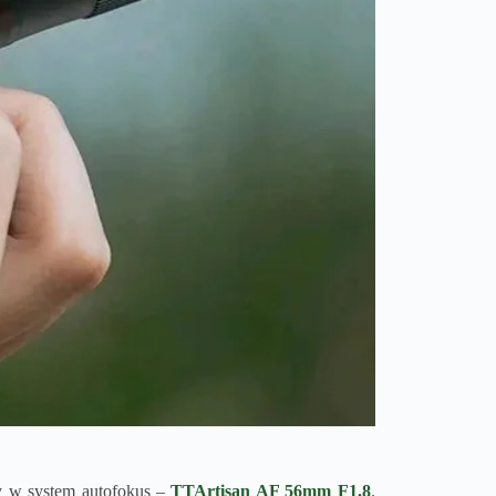
 w system autofokus –
TTArtisan AF 56mm F1.8
.