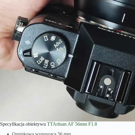
Specyfikacja obiektywu
TTArtisan AF 56mm F1.8
Ogniskowa wynosząca 56 mm