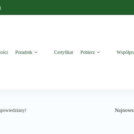
g
ości
Poradnik
Certyfikat
Pobierz
Współpr
Najnows
apowiedziany!