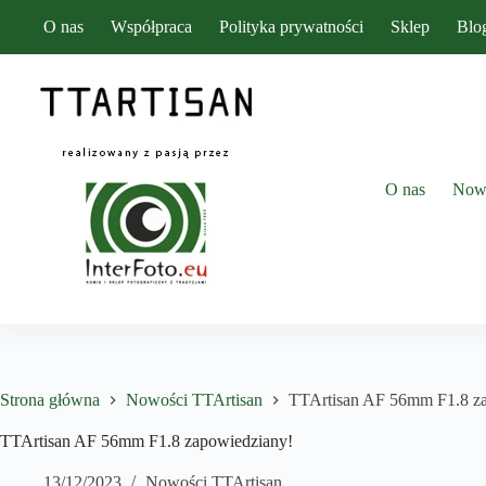
Przejdź
O nas
Współpraca
Polityka prywatności
Sklep
Blo
do
treści
O nas
Now
Strona główna
Nowości TTArtisan
TTArtisan AF 56mm F1.8 z
TTArtisan AF 56mm F1.8 zapowiedziany!
13/12/2023
Nowości TTArtisan