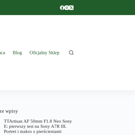
aca
Blog
Oficjalny Sklep
ze wpisy
TTArtisan AF 50mm F1.8 Neo Sony
E: pierwszy test na Sony A7R III.
Portret i makro z pierścieniami