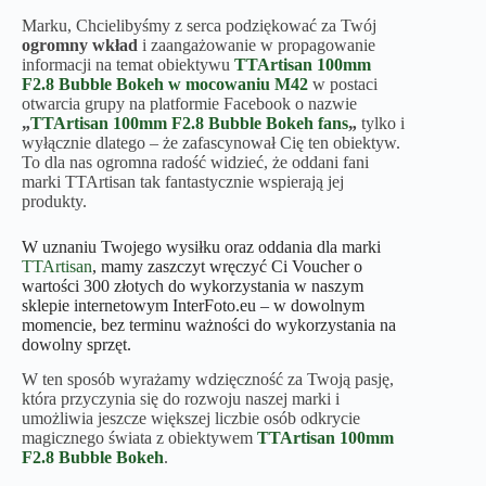
Marku, Chcielibyśmy z serca podziękować za Twój
ogromny wkład
i zaangażowanie w propagowanie
informacji na temat obiektywu
TTArtisan 100mm
F2.8 Bubble Bokeh w mocowaniu M42
w postaci
otwarcia grupy na platformie Facebook o nazwie
„
TTArtisan 100mm F2.8 Bubble Bokeh fans
„
tylko i
wyłącznie dlatego – że zafascynował Cię ten obiektyw.
To dla nas ogromna radość widzieć, że oddani fani
marki TTArtisan tak fantastycznie wspierają jej
produkty.
W uznaniu Twojego wysiłku oraz oddania dla marki
TTArtisan
, mamy zaszczyt wręczyć Ci Voucher o
wartości 300 złotych do wykorzystania w naszym
sklepie internetowym InterFoto.eu – w dowolnym
momencie, bez terminu ważności do wykorzystania na
dowolny sprzęt.
W ten sposób wyrażamy wdzięczność za Twoją pasję,
która przyczynia się do rozwoju naszej marki i
umożliwia jeszcze większej liczbie osób odkrycie
magicznego świata z obiektywem
TTArtisan 100mm
F2.8 Bubble Bokeh
.