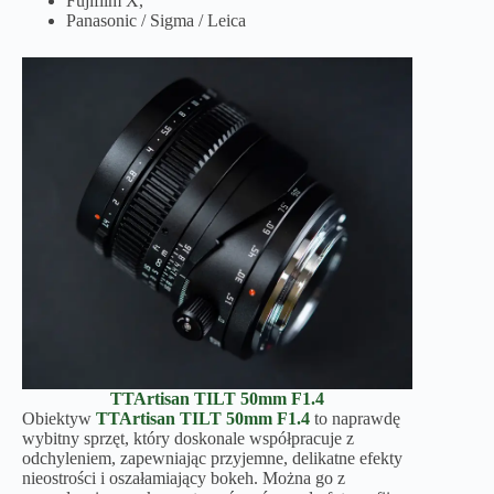
Fujifilm X,
Panasonic / Sigma / Leica
TTArtisan
TILT
50mm F1.4
Obiektyw
TTArtisan
TILT
50mm F1.4
to naprawdę
wybitny sprzęt, który doskonale współpracuje z
odchyleniem, zapewniając przyjemne, delikatne efekty
nieostrości i oszałamiający bokeh. Można go z