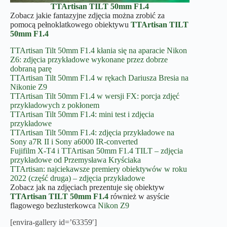
TTArtisan
TILT
50mm F1.4
Zobacz jakie fantazyjne zdjęcia można zrobić za
pomocą pełnoklatkowego obiektywu
TTArtisan
TILT
50mm F1.4
TTArtisan Tilt 50mm F1.4 kłania się na aparacie Nikon
Z6: zdjęcia przykładowe wykonane przez dobrze
dobraną parę
TTArtisan Tilt 50mm F1.4 w rękach Dariusza Bresia na
Nikonie Z9
TTArtisan Tilt 50mm F1.4 w wersji FX: porcja zdjęć
przykładowych z pokłonem
TTArtisan Tilt 50mm F1.4: mini test i zdjęcia
przykładowe
TTArtisan Tilt 50mm F1.4: zdjęcia przykładowe na
Sony a7R II i Sony a6000 IR-converted
Fujifilm X-T4 i TTArtisan 50mm F1.4 TILT – zdjęcia
przykładowe od Przemysława Kryściaka
TTArtisan: najciekawsze premiery obiektywów w roku
2022 (część druga) – zdjęcia przykładowe
Zobacz jak na zdjęciach prezentuje się obiektyw
TTArtisan
TILT
50mm F1.4
również w asyście
flagowego bezlusterkowca
Nikon Z9
[envira-gallery id=’63359′]