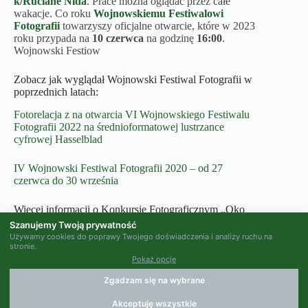
k/Ruciane Nida
. Prace można oglądać przez całe
wakacje. Co roku
Wojnowskiemu Festiwalowi
Fotografii
towarzyszy oficjalne otwarcie, które w 2023
roku przypada na
10 czerwca
na godzinę
16:00
.
Wojnowski Festiow
Zobacz jak wyglądał Wojnowski Festiwal Fotografii w
poprzednich latach:
Fotorelacja z na otwarcia VI Wojnowskiego Festiwalu
Fotografii 2022 na średnioformatowej lustrzance
cyfrowej Hasselblad
IV Wojnowski Festiwal Fotografii 2020 – od 27
czerwca do 30 września
Więcej informacji o Konkursie Fotograficznym „Oko
Na Świat 2023” w kolejnych zapowiedziach.
Szanujemy Twoją prywatność
Używamy cookies do poprawy Twojego doświadczenia i analizy ruchu na
stronie.
Pokaż opcje
Zgadzam się na wybrane
Akceptuję wszystkie