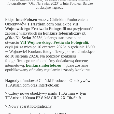
fotograficzny "Oko Na Świat 2023" z InterFoto.eu. Bardzo
atrakcyjne nagrody!
Ekipa
InterFoto.eu
wraz z Chińskim Producentem
Obiektywów
TTArtisan.com
oraz ekipą
VII
Wojnowskiego Festiwalu Fotografii
ma przyjemność
zaprosić wszystkich na
konkurs fotograficzny
pt.
„Oko Na Świat 2023”
, którego start nastąpi na
otwarciu
VII Wojnowskiego Festiwalu Fotografii
,
czyli już za miesiąc 10 czerwca 2023r. o godzinie 16:00
w Wojnowie! Konkurs fotograficzny potrwa 2 miesiące
do 10 sierpnia 2023r. Na potrzeby konkursu
fotograficznego uruchomiliśmy dodatkową domenę
internetową:
konkurs.interfoto.eu
– gdzie zostanie
opublikowany oficjalny regulamin i zasady konkursu.
Nagrody ufundował Chiński Producent Obiektywów
TTArtisan.com oraz InterFoto.eu:
> Cztery nowe obiektywy marki TTArtisan w tym
TTArtisan 100mm F2.8 MACRO 2X Tilt-Shift.
> Nowy aparat fotograficzny.