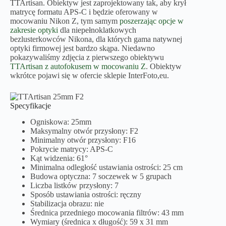
TTArtisan. Obiektyw jest zaprojektowany tak, aby krył
matrycę formatu APS-C i będzie oferowany w
mocowaniu Nikon Z, tym samym
poszerzając opcje w
zakresie optyki
dla niepełnoklatkowych
bezlusterkowców Nikona, dla których gama natywnej
optyki firmowej jest bardzo skąpa. Niedawno
pokazywaliśmy zdjęcia z pierwszego obiektywu
TTArtisan z autofokusem w mocowaniu Z
. Obiektyw
wkrótce pojawi się w ofercie sklepie InterFoto,eu.
Specyfikacje
Ogniskowa: 25mm
Maksymalny otwór przysłony: F2
Minimalny otwór przysłony: F16
Pokrycie matrycy: APS-C
Kąt widzenia: 61°
Minimalna odległość ustawiania ostrości: 25 cm
Budowa optyczna: 7 soczewek w 5 grupach
Liczba listków przysłony: 7
Sposób ustawiania ostrości: ręczny
Stabilizacja obrazu: nie
Średnica przedniego mocowania filtrów: 43 mm
Wymiary (średnica x długość): 59 x 31 mm