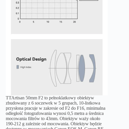
TTArtisan 50mm F2 to pełnoklatkowy obiektyw
zbudowany z 6 soczewek w 5 grupach, 10-listkowa
przysłona pracuje w zakresie od F2 do F16, minimalna
odległość fotografowania wynosi 0,5 metra a średnica
mocowania filtrów to 43mm. Obiektyw waży około
190-212 g zależnie od mocowania. Obiektyw będzie
dostępny w mocowaniach Canon EOS-M, Canon RF,