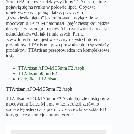
50mm F2 to nowe obiektywy firmy
TTArtisan
, które
pojawią się na rynku w połowie lipca. Obydwa
obiektywy kryją pełną klatkę, przy czym
„trzydziestkapiątka” jest oferowana wyłącznie w
mocowaniu Leica M natomiast „pięćdziesiątka” będzie
dostępna w szeregu mocowań i to zarówno dla matryc
pełnoklatkowych jak i mniejszych. Firma
www.InterFoto.eu jest wyłącznym dystrybutorem
produktów TTArtisan i poza prowadzeniem sprzedaży
produktów TTArtisan przeprowadza ich kompleksowe
testy.
TTArtisan APO-M 35mm F2 Asph.
TTArtisan 50mm F2
Certyfikat TTArtisan
TTArtisan APO-M 35mm F2 Asph.
TTArtisan APO-M 35mm F2 Asph. będzie dostępny w
mocowaniu Leica M i ma w konstrukcji zarówno
soczewkę asferyczną jak i trzy soczewki ze szkła ED
korygujące aberracje chromatyczne.