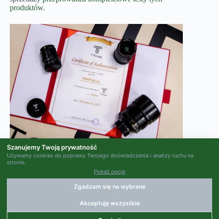
produktów
.
Jesteśmy wyłącznym dystrybutorem marki TTArtisan
Szanujemy Twoją prywatność
na Polskę
Używamy cookies do poprawy Twojego doświadczenia i analizy ruchu na
stronie.
Pokaż opcje
Zgadzam się na wybrane
Akceptuję wszystkie