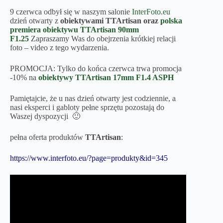
9 czerwca odbył się w naszym salonie
InterFoto.eu
dzień otwarty z
obiektywami TTArtisan oraz
polska
premiera obiektywu TTArtisan 90mm
F1.25
Zapraszamy Was do obejrzenia krótkiej relacji
foto – video z tego wydarzenia.
PROMOCJA: Tylko do końca czerwca trwa promocja
-10% na
obiektywy TTArtisan 17mm F1.4 ASPH
Pamiętajcie, że u nas dzień otwarty jest codziennie, a
nasi eksperci i gabloty pełne sprzętu pozostają do
Waszej dyspozycji 🙂
pełna oferta produktów
TTArtisan
:
https://www.interfoto.eu/?page=produkty&id=345