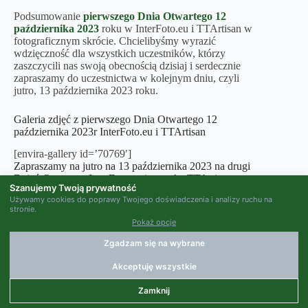
Podsumowanie
pierwszego Dnia Otwartego 12
października 2023
roku w InterFoto.eu i TTArtisan w
fotograficznym skrócie. Chcielibyśmy wyrazić
wdzięczność dla wszystkich uczestników, którzy
zaszczycili nas swoją obecnością dzisiaj i serdecznie
zapraszamy do uczestnictwa w kolejnym dniu, czyli
jutro, 13 października 2023 roku.
Galeria zdjęć z pierwszego Dnia Otwartego 12
października 2023r InterFoto.eu i TTArtisan
[envira-gallery id=’70769′]
Zapraszamy na jutro na 13 października 2023 na drugi
Dzień Otwarty z InterFoto.eu i z marką TTArtisan
Szanujemy Twoją prywatność
Używamy cookies do poprawy Twojego doświadczenia i analizy ruchu na
stronie.
Pokaż opcje
Zgadzam się na wybrane
Akceptuję wszystkie
Copyright © 2025
InterFoto.eu
Zamknij