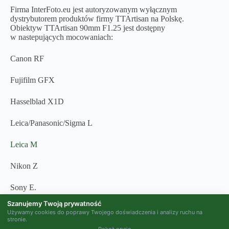
Firma InterFoto.eu jest autoryzowanym wyłącznym
dystrybutorem produktów firmy TTArtisan na Polskę.
Obiektyw TTArtisan 90mm F1.25 jest dostępny
w nastepujących mocowaniach:
Canon RF
Fujifilm GFX
Hasselblad X1D
Leica/Panasonic/Sigma L
Leica M
Nikon Z
Sony E.
Szanujemy Twoją prywatność
Używamy cookies do poprawy Twojego doświadczenia i analizy ruchu na
stronie.