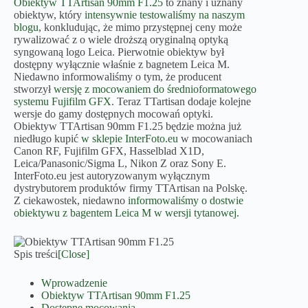
Obiektyw TTArtisan 90mm F1.25
to znany i uznany
obiektyw, który
intensywnie testowaliśmy na naszym
blogu
, konkludując, że mimo przystępnej ceny może
rywalizować z o wiele droższą oryginalną optyką
syngowaną logo Leica. Pierwotnie obiektyw był
dostępny wyłącznie właśnie z bagnetem Leica M.
Niedawno informowaliśmy o tym, że producent
stworzył
wersję z mocowaniem do średnioformatowego
systemu Fujifilm GFX
. Teraz TTartisan dodaje kolejne
wersje do gamy dostępnych mocowań optyki.
Obiektyw TTArtisan 90mm F1.25 będzie można już
niedługo kupić
w sklepie InterFoto.eu
w mocowaniach
Canon RF, Fujifilm GFX, Hasselblad X1D,
Leica/Panasonic/Sigma L, Nikon Z oraz Sony E.
InterFoto.eu jest autoryzowanym wyłącznym
dystrybutorem produktów firmy TTArtisan na Polskę.
Z ciekawostek, niedawno
informowaliśmy o dostwie
obiektywu z bagentem Leica M w wersji tytanowej
.
Spis treści
[Close]
Wprowadzenie
Obiektyw TTArtisan 90mm F1.25
Dostępne mocowania