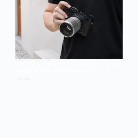
NOWOŚCI TTARTISAN
TTArtisan AF 75mm F2 ED FujiFilm FX dostępny w
nowej limitowanej wersji kolorystycznej!
10/08/2026