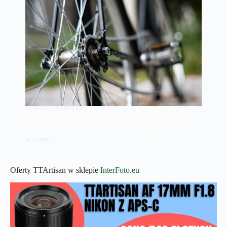
NOWOŚCI TTARTISAN
TTArtisan AF 50mm F1.8 Neo i Panasonic Lumix
DC-S5 – lekkie wejście w pełną klatkę?
16/07/2026
Oferty TTArtisan w sklepie
InterFoto.eu