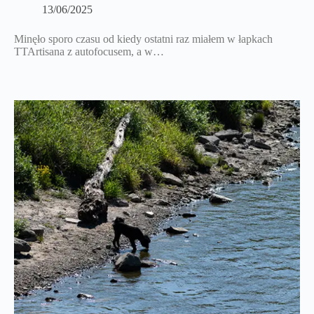
13/06/2025
Minęło sporo czasu od kiedy ostatni raz miałem w łapkach
TTArtisana z autofocusem, a w…