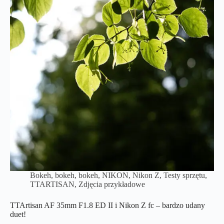
Bokeh, bokeh, bokeh
,
NIKON
,
Nikon Z
,
Testy sprzętu
,
TTARTISAN
,
Zdjęcia przykładowe
TTArtisan AF 35mm F1.8 ED II i Nikon Z fc – bardzo udany
duet!