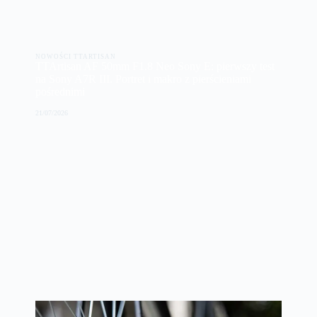
NOWOŚCI TTARTISAN
TTArtisan AF 50mm F1.8 Neo Sony E: pierwszy test
na Sony A7R III. Portret i makro z pierścieniami
pośrednimi
21/07/2026