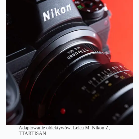
Adaptowanie obiektywów
,
Leica M
,
Nikon Z
,
TTARTISAN